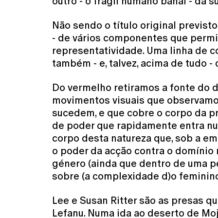
outro - o frágil humano banal - da s
Não sendo o título original previst
- de vários componentes que permit
representatividade. Uma linha de 
também - e, talvez, acima de tudo 
Do vermelho retiramos a fonte do d
movimentos visuais que observamo
sucedem, e que cobre o corpo da p
de poder que rapidamente entra nu
corpo desta natureza que, sob a em
o poder da acção contra o domínio 
género (ainda que dentro de uma pe
sobre (a complexidade d)o feminino
Lee e Susan Ritter são as presas qu
Lefanu. Numa ida ao deserto de Moj