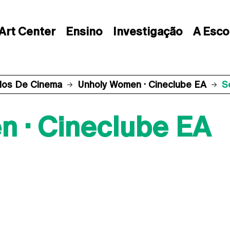
Art Center
Ensino
Investigação
A Esco
los De Cinema
Unholy Women · Cineclube EA
S
 · Cineclube EA