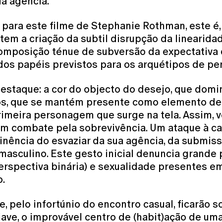
ua agência.
o para este filme de Stephanie Rothman, este 
em a criação da subtil disrupção da linearid
composição ténue de subversão da expectativa
- dos papéis previstos para os arquétipos de 
estaque: a cor do objecto do desejo, que domi
s, que se mantém presente como elemento de 
rimeira personagem que surge na tela. Assim,
m combate pela sobrevivência. Um ataque à cal
inência do esvaziar da sua agência, da submiss
masculino. Este gesto inicial denuncia grande
rspectiva binária) e sexualidade presentes em
.
e, pelo infortúnio do encontro casual, ficarão s
ave, o improvável centro de (habit)ação de u