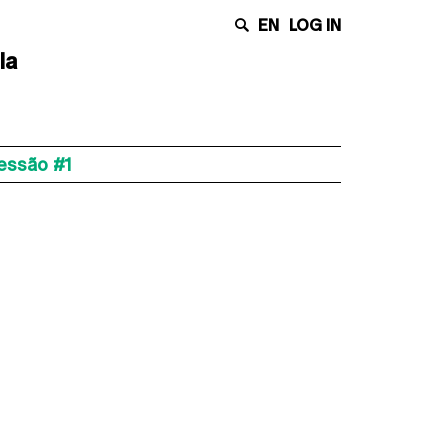
EN
LOG IN
la
essão #1