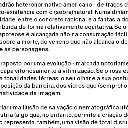
padrão heteronormativo americano - de traços d
co-existência com o (sobre)natural. Numa dinâm
idade, entre o concreto racional e a fantasia d
ribuída de forma relativamente equitativa. Se o 
 a apoteose é alcançada não na consumação fác
a sobre a morte, do veneno que não alcança o des
re as personagens.
traposto por uma evolução - marcada notoriamen
scapa vitoriosamente à vitimização. Se o rosa
a tonalidades térreas: o seu olhar e a sua pos
posição da barreira, dos vidros que (sempre) 
matividade da imagem.
criar uma ilusão de salvação cinematográfica u
ria (algo que, no entanto, permite a criação d
não representa, também, uma visão de total dis