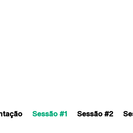
ntação
Sessão #1
Sessão #2
Se