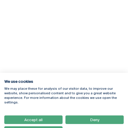
We use cookies
We may place these for analysis of our visitor data, to improve our
Rua Diogo Botelho 1327
Campus Online
website, show personalised content and to give you a great website
4169-005 Porto
Webmail
experience. For more information about the cookies we use open the
+351 226 196 240
Intranet
settings.
Email:
artes@ucp.pt
Serviços
Como Chegar
Accept all
Deny
Newsletter