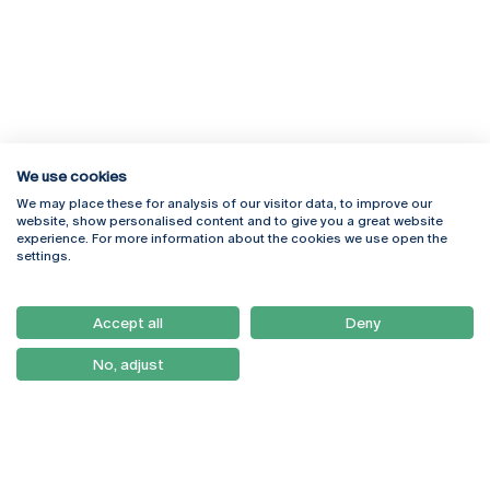
We use cookies
We may place these for analysis of our visitor data, to improve our
Rua Diogo Botelho 1327
Campus Online
website, show personalised content and to give you a great website
4169-005 Porto
Webmail
experience. For more information about the cookies we use open the
+351 226 196 240
Intranet
settings.
Email:
artes@ucp.pt
Serviços
Como Chegar
Accept all
Deny
Newsletter
No, adjust
© 2026
Braga
Universidade Católica
Lisboa
Portuguesa
Porto