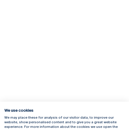
We use cookies
We may place these for analysis of our visitor data, to improve our
Rua Diogo Botelho 1327
Campus Online
website, show personalised content and to give you a great website
4169-005 Porto
Webmail
experience. For more information about the cookies we use open the