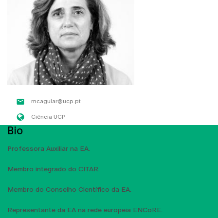
mcaguiar@ucp.pt
Ciência UCP
Bio
Professora Auxiliar na EA.
Membro integrado do CITAR.
Membro do Conselho Científico da EA.
Representante da EA na rede europeia ENCoRE.