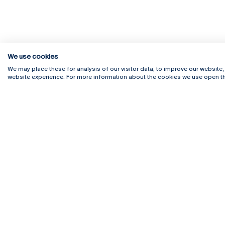
We use cookies
We may place these for analysis of our visitor data, to improve our website
website experience. For more information about the cookies we use open th
Rua Diogo Botelho 1327
Campus 
4169-005 Porto
Webmail
+351 226 196 240
Intranet
Email:
artes@ucp.pt
Serviço
Como C
Newslet