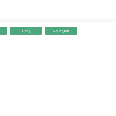
Deny
No, adjust
Braga
Lisboa
Porto
Viseu