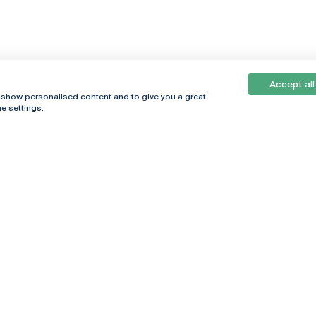
Accept all
, show personalised content and to give you a great
e settings.
Online
© 2026
Universidade
Católica
s
Portuguesa
hegar
Política de
ter
Privacidade
Termos &
Condições
Direitos do Titular
dos Dados
Entidades Financiadoras