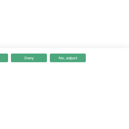
Deny
No, adjust
Braga
Lisboa
Porto
Viseu