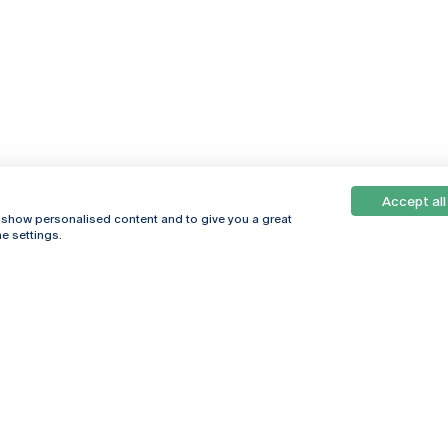
Accept all
, show personalised content and to give you a great
e settings.
Online
© 2026
Universidade
Católica
s
Portuguesa
hegar
Política de
ter
Privacidade
Termos &
Condições
Direitos do Titular
dos Dados