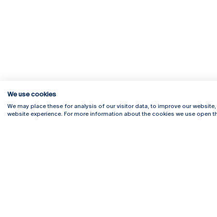
We use cookies
We may place these for analysis of our visitor data, to improve our website
website experience. For more information about the cookies we use open th
Rua Diogo Botelho 1327
Campus 
4169-005 Porto
Webmail
+351 226 196 240
Intranet
Email:
artes@ucp.pt
Serviço
Como C
Newslet