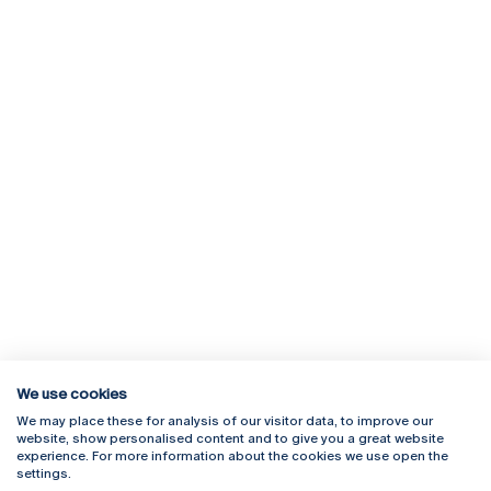
We use cookies
We may place these for analysis of our visitor data, to improve our
Rua Diogo Botelho 1327
Campus Online
website, show personalised content and to give you a great website
4169-005 Porto
Webmail
experience. For more information about the cookies we use open the
+351 226 196 240
Intranet
settings.