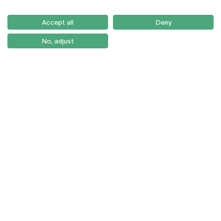
Email:
artes@ucp.pt
Serviços
Como Chegar
Accept all
Deny
Newsletter
No, adjust
© 2026
Braga
Universidade Católica
Lisboa
Portuguesa
Porto
Viseu
Política de Privacidade
Termos & Condições
Direitos do Titular dos
Dados
Entidades Financiadoras