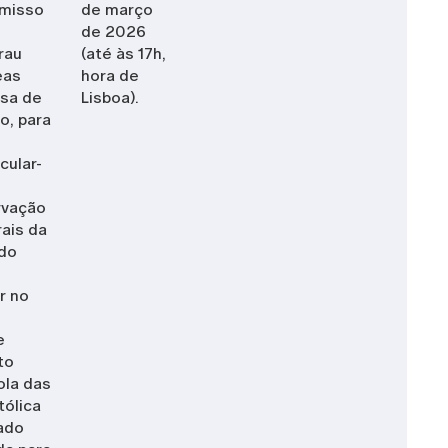
omisso
de março
de 2026
rau
(até às 17h,
eas
hora de
lsa de
Lisboa).
o, para
cular-
rvação
ais da
rdo
r no
e
to
ola das
tólica
ado