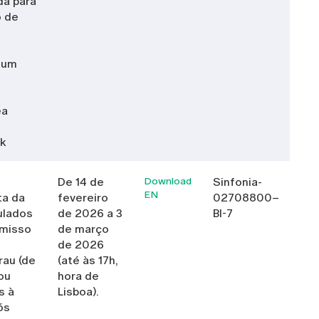
da para
o de
 um
ea
nk
De 14 de
Download
Sinfonia-
EN
ta da
fevereiro
02708800–
ulados
de 2026 a 3
BI-7
omisso
de março
de 2026
rau (de
(até às 17h,
ou
hora de
s à
Lisboa).
ós