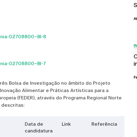
A
onia-02708800–BI-8
I
C
onia-02708800–BI-7
i
F
três Bolsa de Investigação no âmbito do Projeto
ovação Alimentar e Práticas Artísticas para a
uropeia (FEDER), através do Programa Regional Norte
 descritas:
Data de
Link
Referência
candidatura