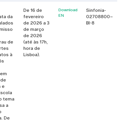
De 16 de
Download
Sinfonia-
EN
ata da
fevereiro
02708800–
ulados
de 2026 a 3
BI-8
omisso
de março
de 2026
rau de
(até às 17h,
rtes
hora de
atos à
Lisboa).
ós
vem
 de
 e
Escola
 o tema
sa a
o
a. De