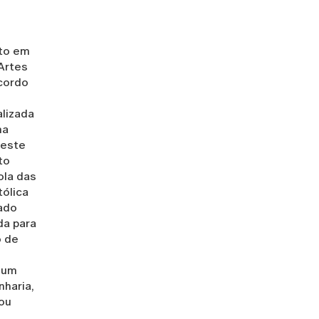
to em
Artes
acordo
alizada
ma
 este
to
ola das
tólica
ado
da para
o de
 um
haria,
ou