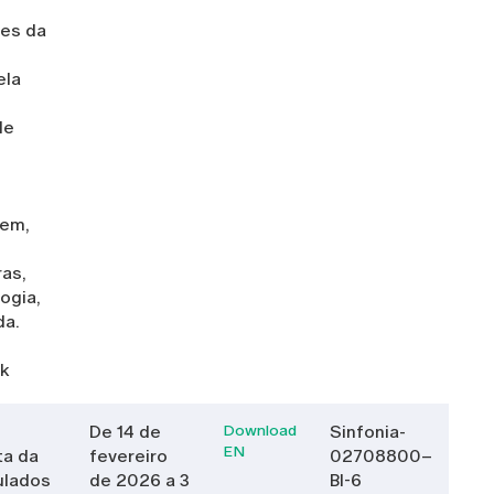
tes da
ela
de
em,
as,
ogia,
da.
nk
De 14 de
Download
Sinfonia-
EN
ta da
fevereiro
02708800–
ulados
de 2026 a 3
BI-6