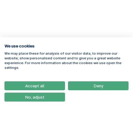
We use cookies
We may place these for analysis of our visitor data, to improve our
Rua Diogo Botelho 1327
Campus Online
website, show personalised content and to give you a great website
4169-005 Porto
Webmail
experience. For more information about the cookies we use open the
+351 226 196 240
Intranet
settings.
Email:
artes@ucp.pt
Serviços
Como Chegar
Accept all
Deny
Newsletter
No, adjust
© 2026
Braga
Universidade Católica
Lisboa
Portuguesa
Porto
Viseu