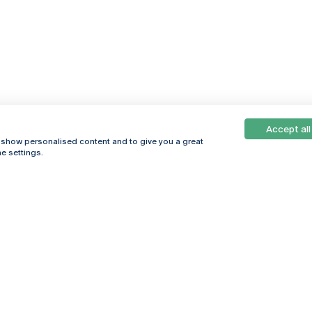
Accept all
, show personalised content and to give you a great
e settings.
Online
© 2026
Universidade
Católica
s
Portuguesa
hegar
Política de
ter
Privacidade
Termos &
Condições
Direitos do Titular
dos Dados