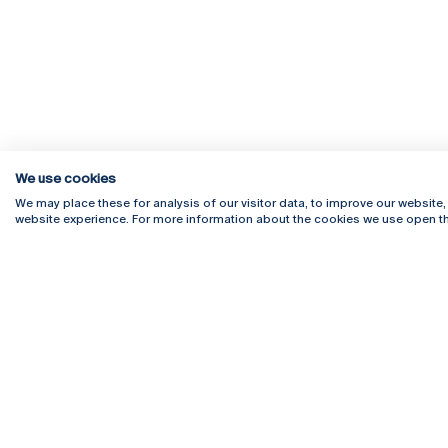
We use cookies
We may place these for analysis of our visitor data, to improve our website
website experience. For more information about the cookies we use open th
Rua Diogo Botelho 1327
Campus 
4169-005 Porto
Webmail
+351 226 196 240
Intranet
Email:
artes@ucp.pt
Serviço
Como C
Newslet