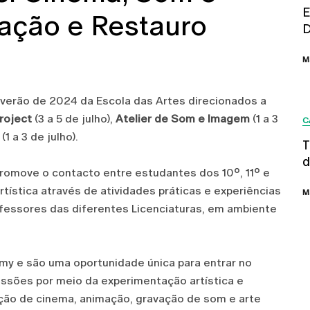
E
ação e Restauro
D
M
 verão de 2024 da Escola das Artes direcionados a
Project
(3 a 5 de julho),
Atelier de Som e Imagem
(1 a 3
C
(1 a 3 de julho).
T
d
romove o contacto entre estudantes dos 10º, 11º e
tística através de atividades práticas e experiências
M
fessores das diferentes Licenciaturas, em ambiente
y e são uma oportunidade única para entrar no
issões por meio da experimentação artística e
ução de cinema, animação, gravação de som e arte