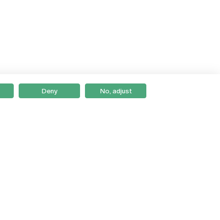
Deny
No, adjust
Braga
Lisboa
Porto
Viseu