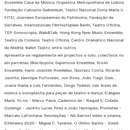
Ensemble Casa da Música, Orquestra Metropolitana de Lisboa,
Fundação Calouste Gulbenkian, Teatro Nacional Dona Maria II,
FITEI, Journées Européennes du Patrimoine, Fundação de
Serralves, Internationale Filmfestspiele Berlin, Teatro Oficina,
TEP, Sonoscopia, Walk&Talk, Hong Kong New Music Ensemble,
Teatro da Comuna, Teatro Oficina, Centro Dramático Nacional
de Madrid, Ballet Teatro, entre outros.
Apresenta-se regularmente em projectos a solo, colectivos ou
em parcerias (BlacKoyote, Supernova Ensemble, Srosh
Ensemble, Hans-Joachim Roedelius, Gustavo Costa, Ricardo
Jacinto, Henrique Portovedo, Jon Rose, João Tiago Dias,
Joana Gama e Luís Fernandes, Diogo Tudela), nas áreas de
música e sonoplastia para peças de teatro e dança, (Cáligula
Murió. Yo no - Marco Paiva; Cadernos de - Raquel S; Cidade
Domingo - Jacinto Lucas Pires e João Henriques; Prometeu -
Marcelo LaFontana; Revoluções - Né Barros) vídeo e cinema,
(Chimaera 2020 - Miguel C. Tavares, O Último Banho - David