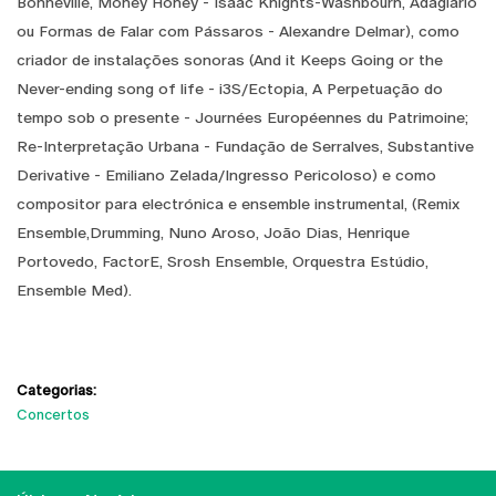
Bonneville, Money Honey - Isaac Knights-Washbourn, Adagiário
ou Formas de Falar com Pássaros - Alexandre Delmar), como
criador de instalações sonoras (And it Keeps Going or the
Never-ending song of life - i3S/Ectopia, A Perpetuação do
tempo sob o presente - Journées Européennes du Patrimoine;
Re-Interpretação Urbana - Fundação de Serralves, Substantive
Derivative - Emiliano Zelada/Ingresso Pericoloso) e como
compositor para electrónica e ensemble instrumental, (Remix
Ensemble,Drumming, Nuno Aroso, João Dias, Henrique
Portovedo, FactorE, Srosh Ensemble, Orquestra Estúdio,
Ensemble Med).
Categorias:
Concertos