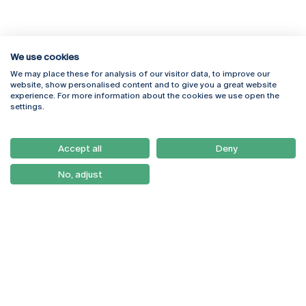
We use cookies
We may place these for analysis of our visitor data, to improve our
Rua Diogo Botelho 1327
Campus Online
website, show personalised content and to give you a great website
4169-005 Porto
Webmail
experience. For more information about the cookies we use open the
+351 226 196 240
Intranet
settings.
Email:
artes@ucp.pt
Serviços
Como Chegar
Accept all
Deny
Newsletter
No, adjust
© 2026
Braga
Universidade Católica
Lisboa
Portuguesa
Porto
Viseu
Política de Privacidade
Termos & Condições
Direitos do Titular dos