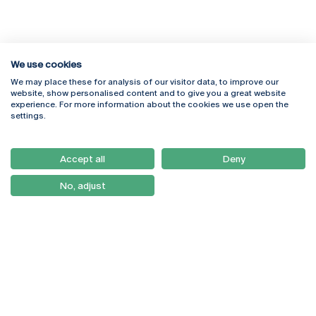
We use cookies
We may place these for analysis of our visitor data, to improve our
Rua Diogo Botelho 1327
Campus Online
website, show personalised content and to give you a great website
4169-005 Porto
Webmail
experience. For more information about the cookies we use open the
+351 226 196 240
Intranet
settings.
Email:
artes@ucp.pt
Serviços
Como Chegar
Accept all
Deny
Newsletter
No, adjust
© 2026
Braga
Universidade Católica
Lisboa
Portuguesa
Porto
Viseu
Política de Privacidade
Termos & Condições
Direitos do Titular dos