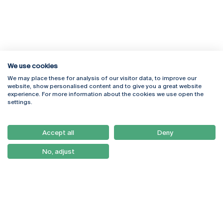
We use cookies
We may place these for analysis of our visitor data, to improve our
Rua Diogo Botelho 1327
Campus Online
website, show personalised content and to give you a great website
4169-005 Porto
Webmail
experience. For more information about the cookies we use open the
+351 226 196 240
Intranet
settings.
Email:
artes@ucp.pt
Serviços
Como Chegar
Accept all
Deny
Newsletter
No, adjust
© 2026
Braga
Universidade Católica
Lisboa
Portuguesa
Porto
Viseu
Política de Privacidade