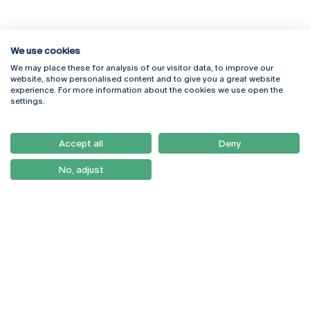
We use cookies
We may place these for analysis of our visitor data, to improve our
Rua Diogo Botelho 1327
Campus Online
website, show personalised content and to give you a great website
4169-005 Porto
Webmail
experience. For more information about the cookies we use open the
+351 226 196 240
Intranet
settings.
Email:
artes@ucp.pt
Serviços
Como Chegar
Accept all
Deny
Newsletter
No, adjust
© 2026
Braga
Universidade Católica
Lisboa
Portuguesa
Porto
Viseu
Política de Privacidade
Termos & Condições
Direitos do Titular dos
Dados