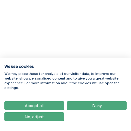
We use cookies
We may place these for analysis of our visitor data, to improve our
Rua Diogo Botelho 1327
Campus Online
website, show personalised content and to give you a great website
4169-005 Porto
Webmail
experience. For more information about the cookies we use open the
+351 226 196 240
Intranet
settings.
Email:
artes@ucp.pt
Serviços
Como Chegar
Accept all
Deny
Newsletter
No, adjust