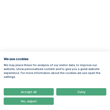
We use cookies
We may place these for analysis of our visitor data, to improve our
Rua Diogo Botelho 1327
Campus Online
website, show personalised content and to give you a great website
4169-005 Porto
Webmail
experience. For more information about the cookies we use open the
+351 226 196 240
Intranet
settings.
Email:
artes@ucp.pt
Serviços
Como Chegar
Accept all
Deny
Newsletter
No, adjust