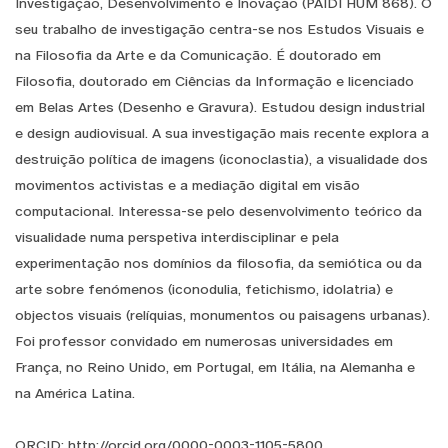
Investigação, Desenvolvimento e Inovação (PAIDI HUM 868). O
seu trabalho de investigação centra-se nos Estudos Visuais e
na Filosofia da Arte e da Comunicação. É doutorado em
Filosofia, doutorado em Ciências da Informação e licenciado
em Belas Artes (Desenho e Gravura). Estudou design industrial
e design audiovisual. A sua investigação mais recente explora a
destruição política de imagens (iconoclastia), a visualidade dos
movimentos activistas e a mediação digital em visão
computacional. Interessa-se pelo desenvolvimento teórico da
visualidade numa perspetiva interdisciplinar e pela
experimentação nos domínios da filosofia, da semiótica ou da
arte sobre fenómenos (iconodulia, fetichismo, idolatria) e
objectos visuais (relíquias, monumentos ou paisagens urbanas).
Foi professor convidado em numerosas universidades em
França, no Reino Unido, em Portugal, em Itália, na Alemanha e
na América Latina.
ORCID: http://orcid.org/0000-0003-1105-5800.