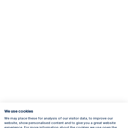
We use cookies
We may place these for analysis of our visitor data, to improve our
Rua Diogo Botelho 1327
Campus Online
website, show personalised content and to give you a great website
4169-005 Porto
Webmail
experience. For more information about the cookies we use open the