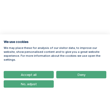
We use cookies
We may place these for analysis of our visitor data, to improve our
Rua Diogo Botelho 1327
Campus Online
website, show personalised content and to give you a great website
4169-005 Porto
Webmail
experience. For more information about the cookies we use open the
+351 226 196 240
Intranet
settings.
Email:
artes@ucp.pt
Serviços
Como Chegar
Accept all
Deny
Newsletter
No, adjust
© 2026
Braga
Universidade Católica
Lisboa
Portuguesa
Porto