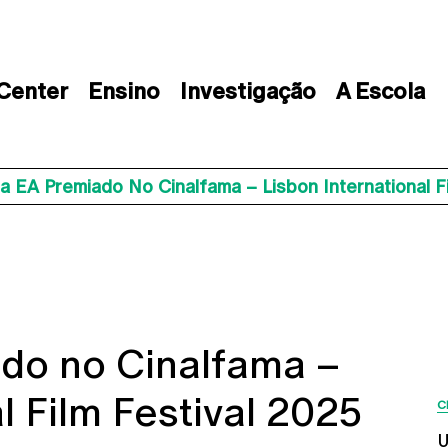
 Center
Ensino
Investigação
A Escola
a EA Premiado No Cinalfama – Lisbon International F
ado no Cinalfama –
l Film Festival 2025
C
U