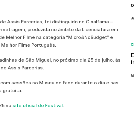
o
J
 de Assis Parcerias, foi distinguido no Cinalfama –
rta-metragem, produzida no âmbito da Licenciatura em
de Melhor Filme na categoria “Micro&NoBudget” e
Melhor Filme Português.
C
E
cadinhas de São Miguel, no próximo dia 25 de julho, às
I
de Assis Parcerias.
M
25 com sessões no Museu do Fado durante o dia e nas
 gratuita.
25 no
site oficial do Festival
.