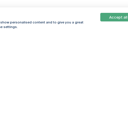
Accept all
, show personalised content and to give you a great
e settings.
Online
© 2026
Universidade
Católica
s
Portuguesa
hegar
Política de
ter
Privacidade
Termos &
Condições
Direitos do Titular
dos Dados
Entidades Financiadoras