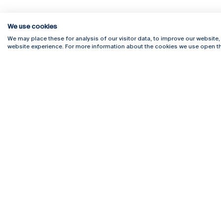
We use cookies
We may place these for analysis of our visitor data, to improve our website
website experience. For more information about the cookies we use open th
Rua Diogo Botelho 1327
Campus 
4169-005 Porto
Webmail
+351 226 196 240
Intranet
Email:
artes@ucp.pt
Serviço
Como C
Newslet