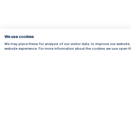
We use cookies
We may place these for analysis of our visitor data, to improve our website
website experience. For more information about the cookies we use open th
Rua Diogo Botelho 1327
Campus 
4169-005 Porto
Webmail
+351 226 196 240
Intranet
Email:
artes@ucp.pt
Serviço
Como C
Newslet