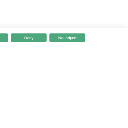
Deny
No, adjust
Braga
Lisboa
Porto
Viseu