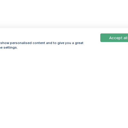
Accept all
, show personalised content and to give you a great
e settings.
Online
© 2026
Universidade
Católica
s
Portuguesa
hegar
Política de
ter
Privacidade
Termos &
Condições
Direitos do Titular
dos Dados
Entidades Financiadoras