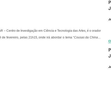
P
J
J
TAR – Centro de Investigação em Ciência e Tecnologia das Artes, é o orador
 de fevereiro, pelas 21h15, onde irá abordar o tema “
Cousas da China…
C
P
J
J