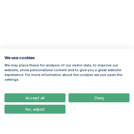
We use cookies
We may place these for analysis of our visitor data, to improve our
Rua Diogo Botelho 1327
Campus Online
website, show personalised content and to give you a great website
4169-005 Porto
Webmail
experience. For more information about the cookies we use open the
+351 226 196 240
Intranet
settings.
Email:
artes@ucp.pt
Serviços
Como Chegar
Accept all
Deny
Newsletter
No, adjust
© 2026
Braga
Universidade Católica
Lisboa