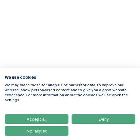
We use cookies
We may place these for analysis of our visitor data, to improve our
Rua Diogo Botelho 1327
Campus Online
website, show personalised content and to give you a great website
4169-005 Porto
Webmail
experience. For more information about the cookies we use open the
+351 226 196 240
Intranet
settings.
Email:
artes@ucp.pt
Serviços
Como Chegar
Accept all
Deny
Newsletter
No, adjust