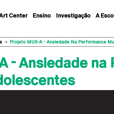
Art Center
Ensino
Investigação
A Esco
s
Projeto MUS-A - Ansiedade Na Performance Mu
A - Ansiedade na
dolescentes