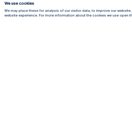
We use cookies
We may place these for analysis of our visitor data, to improve our website
website experience. For more information about the cookies we use open th
Rua Diogo Botelho 1327
Campus 
4169-005 Porto
Webmail
+351 226 196 240
Intranet
Email:
artes@ucp.pt
Serviço
Como C
Newslet