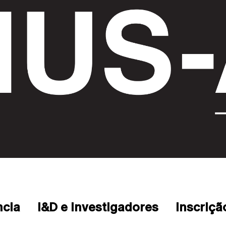
ncia
I&D e Investigadores
Inscriçã