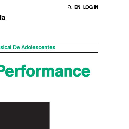
EN
LOG IN
la
sical De Adolescentes
 Performance