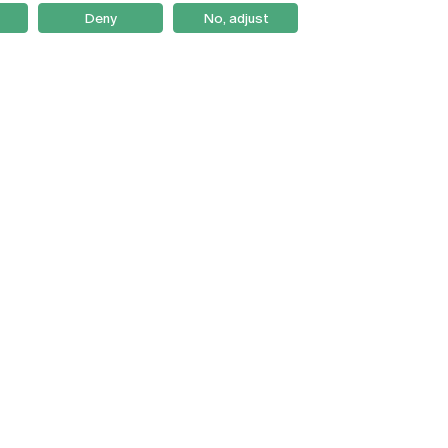
Deny
No, adjust
Braga
Lisboa
Porto
Viseu