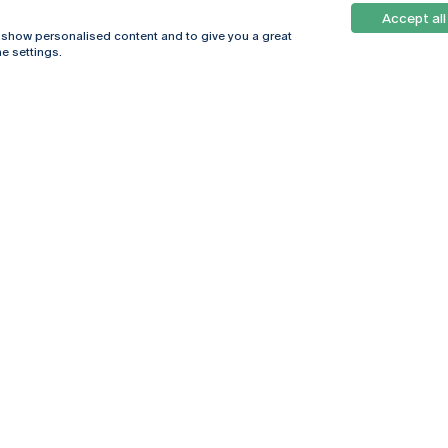
Accept all
, show personalised content and to give you a great
e settings.
Online
© 2026
Universidade
Católica
s
Portuguesa
hegar
Política de
ter
Privacidade
Termos &
Condições
Direitos do Titular
dos Dados
Entidades Financiadoras