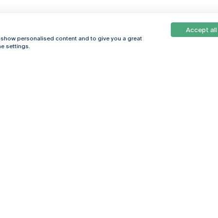
Accept all
, show personalised content and to give you a great
e settings.
Online
© 2026
Universidade
Católica
s
Portuguesa
hegar
Política de
ter
Privacidade
Termos &
Condições
Direitos do Titular
dos Dados
Entidades Financiadoras