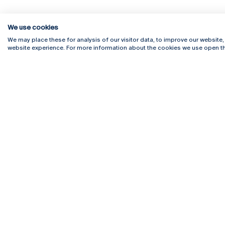
We use cookies
We may place these for analysis of our visitor data, to improve our website
website experience. For more information about the cookies we use open th
Rua Diogo Botelho 1327
Campus 
4169-005 Porto
Webmail
+351 226 196 240
Intranet
Email:
artes@ucp.pt
Serviço
Como C
Newslet