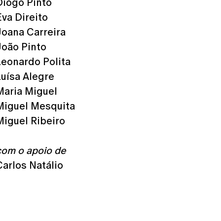
Diogo Pinto
Eva Direito
Joana Carreira
João Pinto
Leonardo Polita
Luísa Alegre
Maria Miguel
Miguel Mesquita
Miguel Ribeiro
com o apoio de
Carlos Natálio