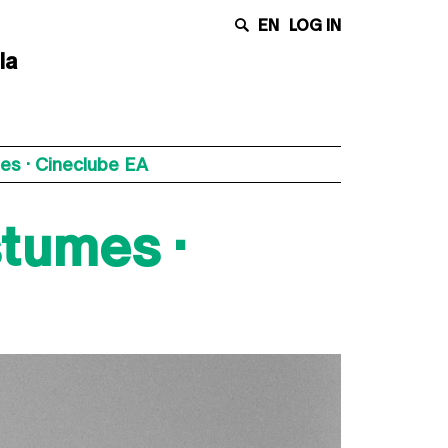
EN
LOG IN
la
s · Cineclube EA
tumes ·