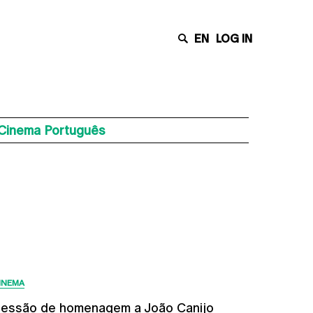
EN
LOG IN
 Cinema Português
Últimas Notícias
INEMA
essão de homenagem a João Canijo