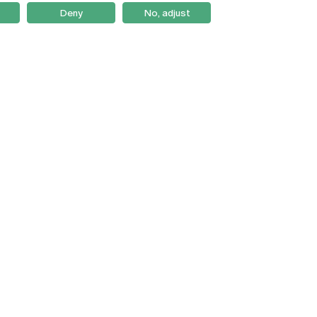
Deny
No, adjust
Braga
Lisboa
Porto
Viseu