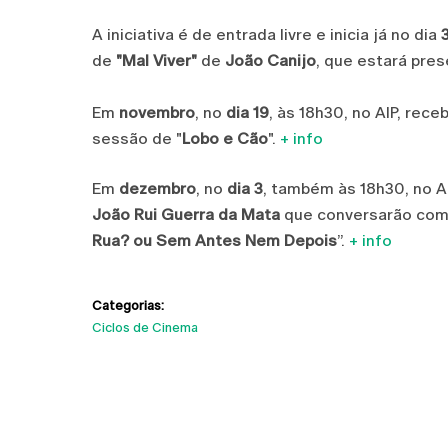
A iniciativa é de entrada livre e inicia já no dia
de
"Mal Viver"
de
João Canijo
, que estará pre
Em
novembro
, no
dia 19
, às 18h30, no AIP, re
sessão de "
Lobo e Cão
".
+ info
Em
dezembro
, no
dia 3
, também às 18h30, no A
João Rui Guerra da Mata
que conversarão com o
Rua? ou Sem Antes Nem Depois
”.
+ info
Categorias:
Ciclos de Cinema