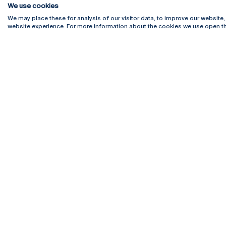
We use cookies
We may place these for analysis of our visitor data, to improve our website
website experience. For more information about the cookies we use open th
Rua Diogo Botelho 1327
Campus 
4169-005 Porto
Webmail
+351 226 196 240
Intranet
Email:
artes@ucp.pt
Serviço
Como C
Newslet