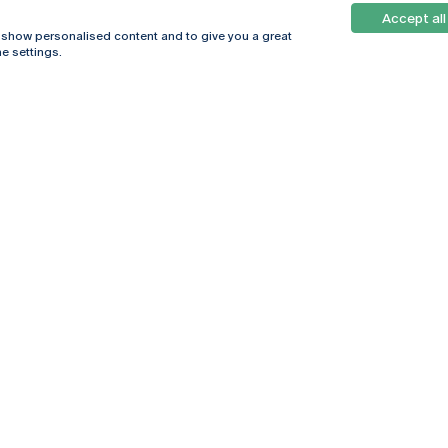
Accept all
, show personalised content and to give you a great
e settings.
Online
© 2026
Universidade
Católica
s
Portuguesa
hegar
Política de
ter
Privacidade
Termos &
Condições
Direitos do Titular
dos Dados
Entidades Financiadoras