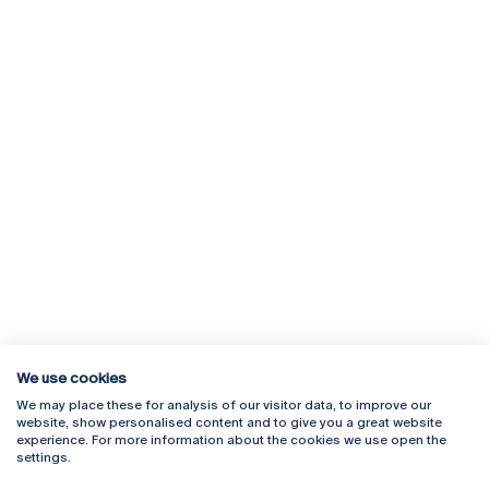
We use cookies
We may place these for analysis of our visitor data, to improve our
Rua Diogo Botelho 1327
Campus Online
website, show personalised content and to give you a great website
4169-005 Porto
Webmail
experience. For more information about the cookies we use open the
+351 226 196 240
Intranet
settings.
Email:
artes@ucp.pt