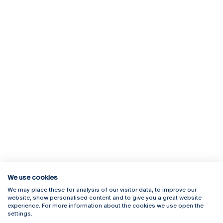
We use cookies
We may place these for analysis of our visitor data, to improve our
Rua Diogo Botelho 1327
Campus Online
website, show personalised content and to give you a great website
4169-005 Porto
Webmail
experience. For more information about the cookies we use open the
+351 226 196 240
Intranet
settings.
Email:
artes@ucp.pt