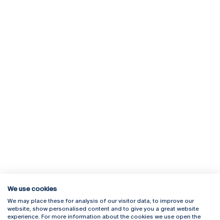
We use cookies
We may place these for analysis of our visitor data, to improve our
Rua Diogo Botelho 1327
Campus Online
website, show personalised content and to give you a great website
4169-005 Porto
Webmail
experience. For more information about the cookies we use open the