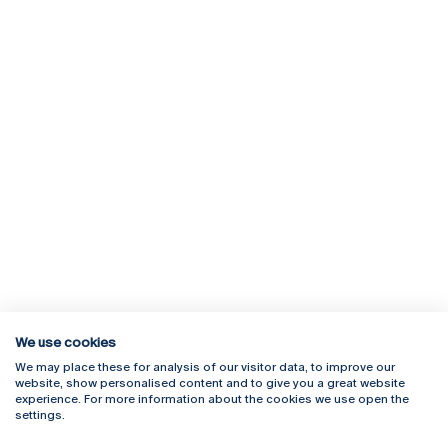
We use cookies
We may place these for analysis of our visitor data, to improve our
Rua Diogo Botelho 1327
Campus Online
website, show personalised content and to give you a great website
4169-005 Porto
Webmail
experience. For more information about the cookies we use open the
+351 226 196 240
Intranet
settings.
Email:
artes@ucp.pt