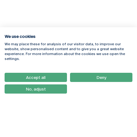
We use cookies
We may place these for analysis of our visitor data, to improve our
Rua Diogo Botelho 1327
Campus Online
website, show personalised content and to give you a great website
4169-005 Porto
Webmail
experience. For more information about the cookies we use open the
+351 226 196 240
Intranet
settings.
Email:
artes@ucp.pt
Serviços
Como Chegar
Accept all
Deny
Newsletter
No, adjust
© 2026
Braga
Universidade Católica
Lisboa
Portuguesa
Porto
Viseu
Política de Privacidade
Termos & Condições