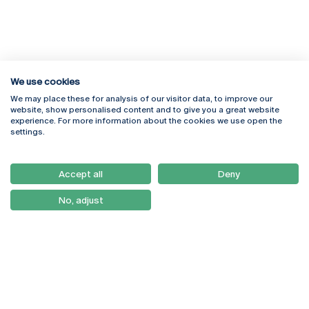
We use cookies
We may place these for analysis of our visitor data, to improve our
Rua Diogo Botelho 1327
Campus Online
website, show personalised content and to give you a great website
4169-005 Porto
Webmail
experience. For more information about the cookies we use open the
+351 226 196 240
Intranet
settings.
Email:
artes@ucp.pt
Serviços
Como Chegar
Accept all
Deny
Newsletter
No, adjust
© 2026
Braga
Universidade Católica
Lisboa
Portuguesa
Porto
Viseu
Política de Privacidade
Termos & Condições