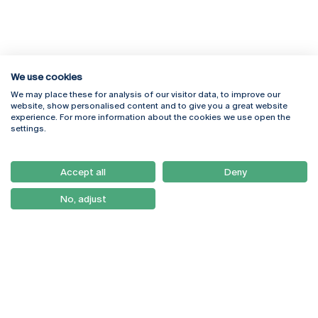
We use cookies
We may place these for analysis of our visitor data, to improve our
Rua Diogo Botelho 1327
Campus Online
website, show personalised content and to give you a great website
4169-005 Porto
Webmail
experience. For more information about the cookies we use open the
+351 226 196 240
Intranet
settings.
Email:
artes@ucp.pt
Serviços
Como Chegar
Accept all
Deny
Newsletter
No, adjust
© 2026
Braga
Universidade Católica
Lisboa
Portuguesa
Porto
Viseu
Política de Privacidade
Termos & Condições