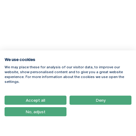
We use cookies
We may place these for analysis of our visitor data, to improve our
Rua Diogo Botelho 1327
Campus Online
website, show personalised content and to give you a great website
4169-005 Porto
Webmail
experience. For more information about the cookies we use open the
+351 226 196 240
Intranet
settings.
Email:
artes@ucp.pt
Serviços
Como Chegar
Accept all
Deny
Newsletter
No, adjust
© 2026
Braga
Universidade Católica
Lisboa