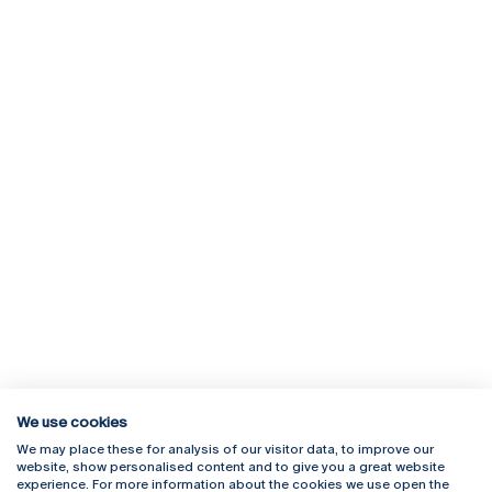
We use cookies
We may place these for analysis of our visitor data, to improve our
Rua Diogo Botelho 1327
Campus Online
website, show personalised content and to give you a great website
4169-005 Porto
Webmail
experience. For more information about the cookies we use open the