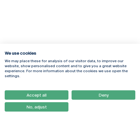
We use cookies
We may place these for analysis of our visitor data, to improve our
Rua Diogo Botelho 1327
Campus Online
website, show personalised content and to give you a great website
4169-005 Porto
Webmail
experience. For more information about the cookies we use open the
+351 226 196 240
Intranet
settings.
Email:
artes@ucp.pt
Serviços
Como Chegar
Accept all
Deny
Newsletter
No, adjust
© 2026
Braga
Universidade Católica
Lisboa
Portuguesa
Porto