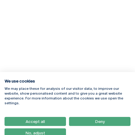
We use cookies
We may place these for analysis of our visitor data, to improve our
Rua Diogo Botelho 1327
Campus Online
website, show personalised content and to give you a great website
4169-005 Porto
Webmail
experience. For more information about the cookies we use open the
+351 226 196 240
Intranet
settings.
Email:
artes@ucp.pt
Serviços
Como Chegar
Accept all
Deny
Newsletter
No, adjust