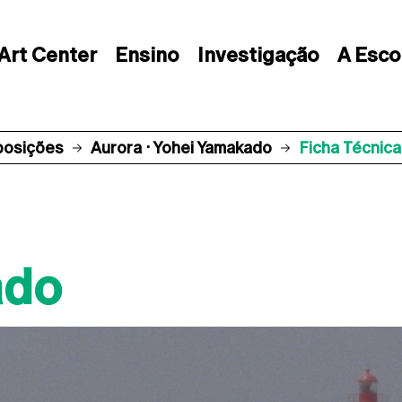
Art Center
Ensino
Investigação
A Esco
posições
Aurora · Yohei Yamakado
Ficha Técnica
ado