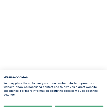
We use cookies
We may place these for analysis of our visitor data, to improve our
Rua Diogo Botelho 1327
Campus Online
website, show personalised content and to give you a great website
4169-005 Porto
Webmail
experience. For more information about the cookies we use open the
+351 226 196 240
Intranet
settings.
Email:
artes@ucp.pt
Serviços