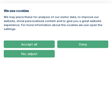
We use cookies
We may place these for analysis of our visitor data, to improve our
Rua Diogo Botelho 1327
Campus Online
website, show personalised content and to give you a great website
4169-005 Porto
Webmail
experience. For more information about the cookies we use open the
+351 226 196 240
Intranet
settings.
Email:
artes@ucp.pt
Serviços
Como Chegar
Accept all
Deny
Newsletter
No, adjust
© 2026
Braga
Universidade Católica
Lisboa
Portuguesa
Porto
Viseu
Política de Privacidade
Termos & Condições
Direitos do Titular dos
Dados