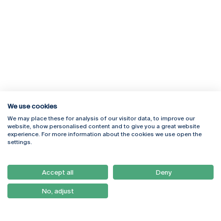
We use cookies
We may place these for analysis of our visitor data, to improve our
Rua Diogo Botelho 1327
Campus Online
website, show personalised content and to give you a great website
4169-005 Porto
Webmail
experience. For more information about the cookies we use open the
+351 226 196 240
Intranet
settings.
Email:
artes@ucp.pt
Serviços
Como Chegar
Accept all
Deny
Newsletter
No, adjust
© 2026
Braga