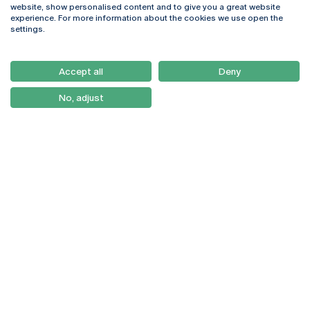
Rua Diogo Botelho 1327
Campus Online
website, show personalised content and to give you a great website
4169-005 Porto
Webmail
experience. For more information about the cookies we use open the
+351 226 196 240
Intranet
settings.
Email:
artes@ucp.pt
Serviços
Como Chegar
Accept all
Deny
Newsletter
No, adjust
© 2026
Braga
Universidade Católica
Lisboa
Portuguesa
Porto
Viseu
Política de Privacidade
Termos & Condições
Direitos do Titular dos
Dados
Entidades