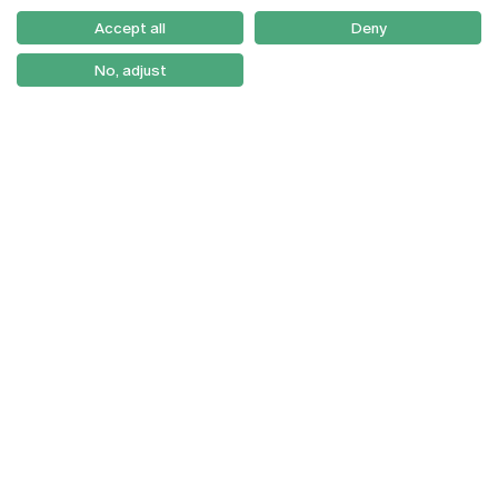
Como Chegar
Accept all
Deny
Newsletter
No, adjust
© 2026
Braga
Universidade Católica
Lisboa
Portuguesa
Porto
Viseu
Política de Privacidade
Termos & Condições
Direitos do Titular dos
Dados
Entidades
Financiadoras