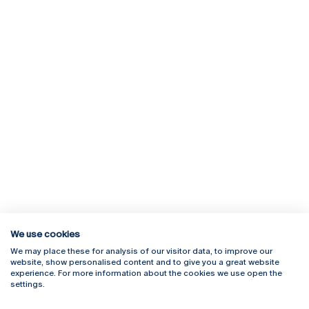
We use cookies
We may place these for analysis of our visitor data, to improve our
Rua Diogo Botelho 1327
Campus Online
website, show personalised content and to give you a great website
4169-005 Porto
Webmail
experience. For more information about the cookies we use open the
+351 226 196 240
Intranet
settings.
Email:
artes@ucp.pt
Serviços