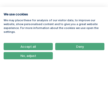
We use cookies
We may place these for analysis of our visitor data, to improve our
Rua Diogo Botelho 1327
Campus Online
website, show personalised content and to give you a great website
4169-005 Porto
Webmail
experience. For more information about the cookies we use open the
+351 226 196 240
Intranet
settings.
Email:
artes@ucp.pt
Serviços
Como Chegar
Accept all
Deny
Newsletter
No, adjust
© 2026
Braga
Universidade Católica
Lisboa
Portuguesa
Porto
Viseu
Política de Privacidade
Termos & Condições
Direitos do Titular dos
Dados