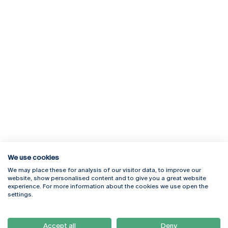
We use cookies
We may place these for analysis of our visitor data, to improve our
Rua Diogo Botelho 1327
Campus Online
website, show personalised content and to give you a great website
4169-005 Porto
Webmail
experience. For more information about the cookies we use open the
+351 226 196 240
Intranet
settings.
Email:
artes@ucp.pt
Serviços
Como Chegar
Accept all
Deny