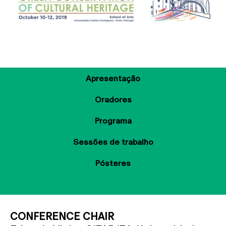
Apresentação
Oradores
Programa
Sessões de trabalho
Pósteres
Organização
CONFERENCE CHAIR