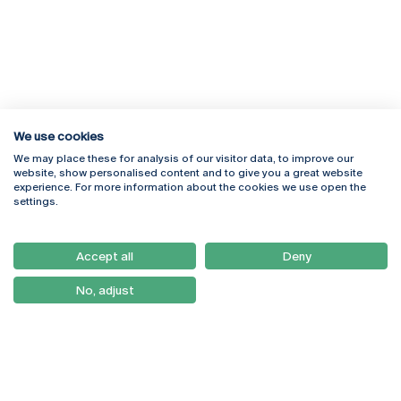
We use cookies
We may place these for analysis of our visitor data, to improve our
Rua Diogo Botelho 1327
Campus Online
website, show personalised content and to give you a great website
4169-005 Porto
Webmail
experience. For more information about the cookies we use open the
+351 226 196 240
Intranet
settings.
Email:
artes@ucp.pt
Serviços
Como Chegar
Accept all
Deny
Newsletter
No, adjust
© 2026
Braga
Universidade Católica
Lisboa
Portuguesa
Porto
Viseu