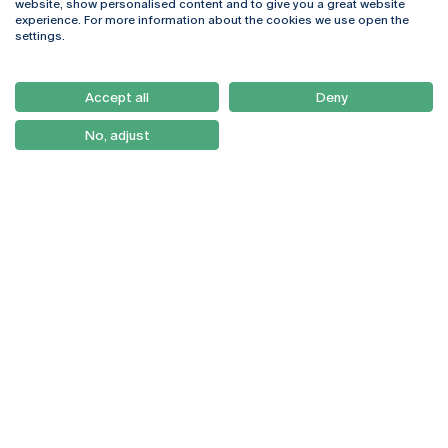
website, show personalised content and to give you a great website
4169-005 Porto
Webmail
experience. For more information about the cookies we use open the
+351 226 196 240
Intranet
settings.
Email:
artes@ucp.pt
Serviços
Como Chegar
Accept all
Deny
Newsletter
No, adjust
© 2026
Braga
Universidade Católica
Lisboa
Portuguesa
Porto
Viseu
Política de Privacidade
Termos & Condições
Direitos do Titular dos
Dados
Entidades