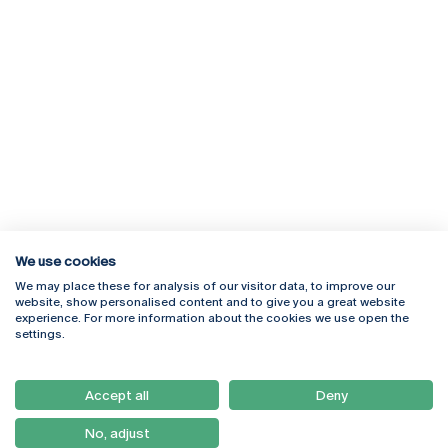
We use cookies
We may place these for analysis of our visitor data, to improve our
Rua Diogo Botelho 1327
Campus Online
website, show personalised content and to give you a great website
4169-005 Porto
Webmail
experience. For more information about the cookies we use open the
+351 226 196 240
Intranet
settings.
Email:
artes@ucp.pt
Serviços
Como Chegar
Accept all
Deny
Newsletter
No, adjust