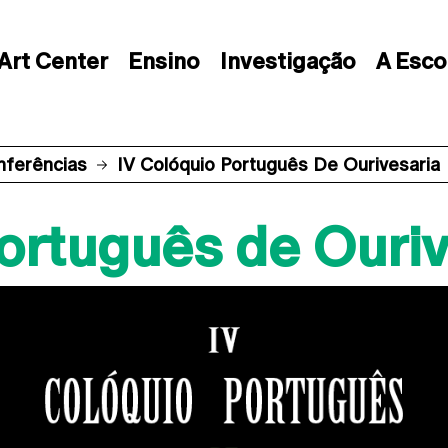
Art Center
Ensino
Investigação
A Esco
nferências
IV Colóquio Português De Ourivesaria
Português de Ouriv