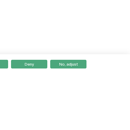
Deny
No, adjust
Braga
Lisboa
Porto
Viseu