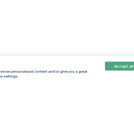
Accept all
, show personalised content and to give you a great
e settings.
Online
© 2026
Universidade
Católica
s
Portuguesa
hegar
Política de
ter
Privacidade
Termos &
Condições
Direitos do Titular