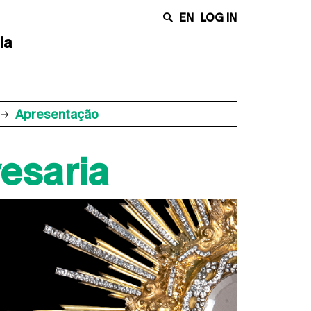
EN
LOG IN
la
Apresentação
esaria