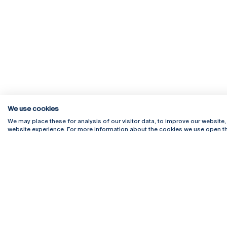
We use cookies
We may place these for analysis of our visitor data, to improve our website
website experience. For more information about the cookies we use open th
Rua Diogo Botelho 1327
Campus 
4169-005 Porto
Webmail
+351 226 196 240
Intranet
Email:
artes@ucp.pt
Serviço
Como C
Newslet