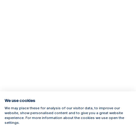
We use cookies
We may place these for analysis of our visitor data, to improve our
Rua Diogo Botelho 1327
Campus Online
website, show personalised content and to give you a great website
4169-005 Porto
Webmail
experience. For more information about the cookies we use open the
+351 226 196 240
Intranet
settings.
Email:
artes@ucp.pt
Serviços